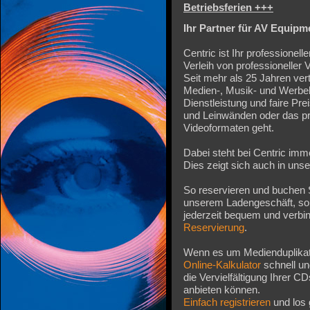
Betriebsferien +++
Ihr Partner für AV Equipm
Centric ist Ihr professionell
Verleih von professioneller
Seit mehr als 25 Jahren ver
Medien-, Musik- und Werbe
Dienstleistung und faire Pr
und Leinwänden oder das pr
Videoformaten geht.
Dabei steht bei Centric imm
Dies zeigt sich auch in unse
So reservieren und buchen S
unserem Ladengeschäft, sond
jederzeit bequem und verbi
Reservierung
.
Wenn es um Medienduplikatio
Online-Kalkulator
schnell un
die Vervielfältigung Ihrer 
anbieten können.
Einfach registrieren
und los 