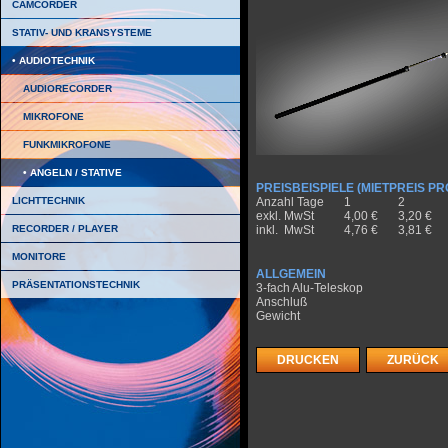
CAMCORDER
STATIV- UND KRANSYSTEME
AUDIOTECHNIK
AUDIORECORDER
MIKROFONE
FUNKMIKROFONE
ANGELN / STATIVE
PREISBEISPIELE (MIETPREIS PR
LICHTTECHNIK
Anzahl Tage
1
2
exkl. MwSt
4,00 €
3,20 €
RECORDER / PLAYER
inkl. MwSt
4,76 €
3,81 €
MONITORE
ALLGEMEIN
PRÄSENTATIONSTECHNIK
3-fach Alu-Teleskop
Anschluß
Gewicht
DRUCKEN
ZURÜCK