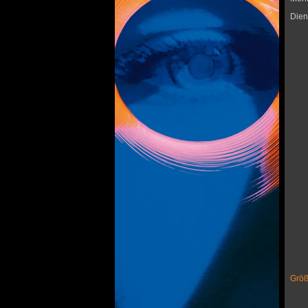
Dien
Größ