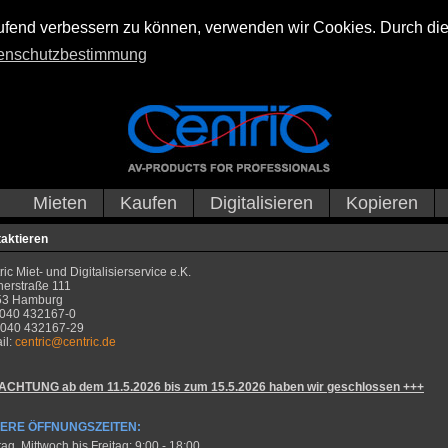
laufend verbessern zu können, verwenden wir Cookies. Durch di
enschutzbestimmung
Mieten
Kaufen
Digitalisieren
Kopieren
aktieren
ic Miet- und Digitalisierservice e.K.
nerstraße 111
53 Hamburg
: 040 432167-0
 040 432167-29
il:
centric@centric.de
ACHTUNG ab dem 11.5.2026 bis zum 15.5.2026 haben wir geschlossen +++
ERE ÖFFNUNGSZEITEN:
ag, Mittwoch bis Freitag: 9:00 - 18:00