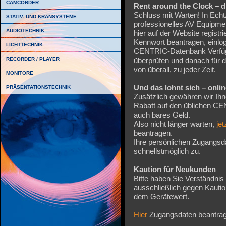
CAMCORDER
Rent around the Clock – d
Schluss mit Warten! In Echtz
STATIV- UND KRANSYSTEME
professionelles AV Equipmen
AUDIOTECHNIK
hier auf der Website regis
Kennwort beantragen, einlog
LICHTTECHNIK
CENTRIC-Datenbank Verfüg
RECORDER / PLAYER
überprüfen und danach für d
von überall, zu jeder Zeit.
MONITORE
Und das lohnt sich – onlin
PRÄSENTATIONSTECHNIK
Zusätzlich gewähren wir Ih
Rabatt auf den üblichen CE
auch bares Geld.
Also nicht länger warten,
jet
beantragen.
Ihre persönlichen Zugangsd
schnellstmöglich zu.
Kaution für Neukunden
Bitte haben Sie Verständni
ausschließlich gegen Kautio
dem Gerätewert.
Hier
Zugangsdaten beantra