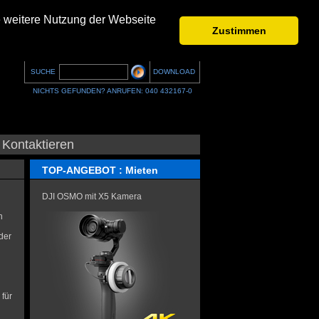
e weitere Nutzung der Webseite
Zustimmen
SUCHE
DOWNLOAD
NICHTS GEFUNDEN? ANRUFEN: 040 432167-0
Kontaktieren
TOP-ANGEBOT : Mieten
DJI OSMO mit X5 Kamera
n
der
 für