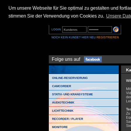
Um unsere Webseite für Sie optimal zu gestalten und fort
stimmen Sie der Verwendung von Cookies zu.
Unsere Dat
LOGIN
NOCH KEIN KUNDE? HIER NEU
REGISTRIEREN
Folge uns auf
Ka
ONLINE-RESERVIERUNG
Wi
CAMCORDER
Mit
Vi
STATIV- UND KRANSYSTEME
de
Le
AUDIOTECHNIK
Te
LICHTTECHNIK
Zu
Eq
RECORDER / PLAYER
Sac
Si
MONITORE