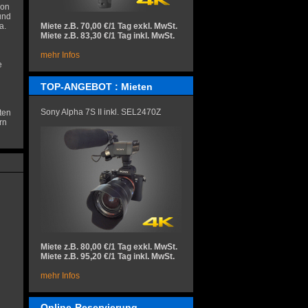
ion
und
a.
Miete z.B. 70,00 €/1 Tag exkl. MwSt.
Miete z.B. 83,30 €/1 Tag inkl. MwSt.
mehr Infos
e
TOP-ANGEBOT : Mieten
Sony Alpha 7S II inkl. SEL2470Z
ten
rn
Miete z.B. 80,00 €/1 Tag exkl. MwSt.
Miete z.B. 95,20 €/1 Tag inkl. MwSt.
mehr Infos
Online-Reservierung