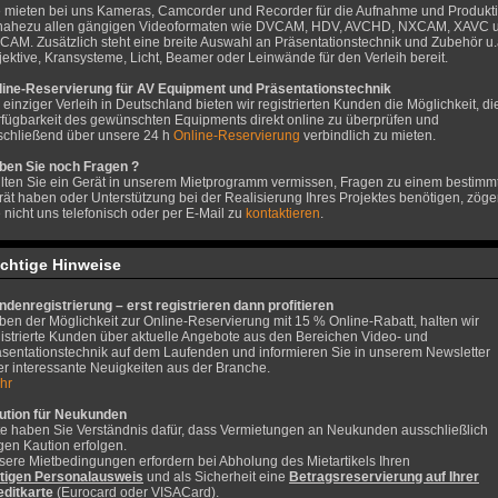
e mieten bei uns Kameras, Camcorder und Recorder für die Aufnahme und Produkt
 nahezu allen gängigen Videoformaten wie DVCAM, HDV, AVCHD, NXCAM, XAVC 
AM. Zusätzlich steht eine breite Auswahl an Präsentationstechnik und Zubehör u.
ektive, Kransysteme, Licht, Beamer oder Leinwände für den Verleih bereit.
line-Reservierung für AV Equipment und Präsentationstechnik
 einziger Verleih in Deutschland bieten wir registrierten Kunden die Möglichkeit, di
rfügbarkeit des gewünschten Equipments direkt online zu überprüfen und
schließend über unsere 24 h
Online-Reservierung
verbindlich zu mieten.
ben Sie noch Fragen ?
llten Sie ein Gerät in unserem Mietprogramm vermissen, Fragen zu einem bestimm
ät haben oder Unterstützung bei der Realisierung Ihres Projektes benötigen, zöge
 nicht uns telefonisch oder per E-Mail zu
kontaktieren
.
chtige Hinweise
denregistrierung – erst registrieren dann profitieren
en der Möglichkeit zur Online-Reservierung mit 15 % Online-Rabatt, halten wir
istrierte Kunden über aktuelle Angebote aus den Bereichen Video- und
äsentationstechnik auf dem Laufenden und informieren Sie in unserem Newsletter
r interessante Neuigkeiten aus der Branche.
hr
ution für Neukunden
tte haben Sie Verständnis dafür, dass Vermietungen an Neukunden ausschließlich
gen Kaution erfolgen.
sere Mietbedingungen erfordern bei Abholung des Mietartikels Ihren
ltigen Personalausweis
und als Sicherheit eine
Betragsreservierung auf Ihrer
editkarte
(Eurocard oder VISACard).