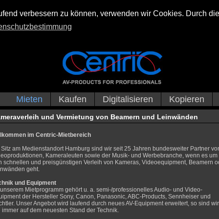
laufend verbessern zu können, verwenden wir Cookies. Durch di
enschutzbestimmung
Mieten
Kaufen
Digitalisieren
Kopieren
meraverleih und Vermietung von Beamern und Leinwänden
llkommen im Centric-Mietbereich
 Sitz am Medienstandort Hamburg sind wir seit 25 Jahren bundesweiter Partner vo
deoproduktionen, Kameraleuten sowie der Musik- und Werbebranche, wenn es um
n schnellen und preisgünstigen Verleih von Kameras, Videoequipment, Beamern o
inwänden geht.
chnik und Equipment
 unserem Mietprogramm gehört u. a. semi-/professionelles Audio- und Video-
uipment der Hersteller Sony, Canon, Panasonic, ABC-Products, Sennheiser und
htler. Unser Angebot wird laufend durch neues AV-Equipment erweitert, so sind wir
e immer auf dem neuesten Stand der Technik.