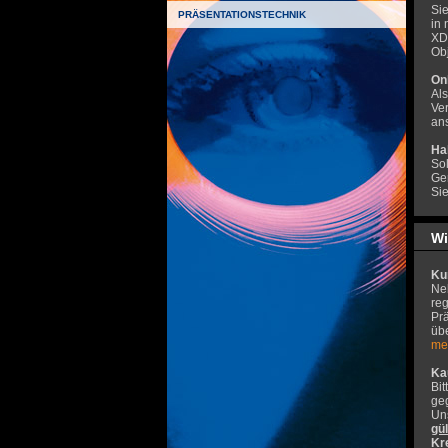
Si
PRÄSENTATIONSTECHNIK
in
XDC
Obj
On
Als
Ve
an
Ha
So
Ger
Sie
Wi
Kun
Neb
reg
Pr
übe
me
Ka
Bi
ge
Un
gü
Kr